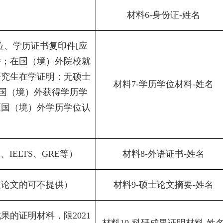
材料
6-
身份证
-
姓名
位、学历证书复印件
[
应
件；在国（境）外院校就
研究生在学证明；无硕士
材料
7-
学历学位材料
-
姓名
国（境）外获得学历学
《国（境）外学历学位认
L
、
IELTS
、
GRE
等）
材料
8-
外语证书
-
姓名
位论文的可不提供）
材料
9-
硕士论文摘要
-
姓名
成果的证明材料，限
2021