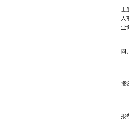
士
人
业
四
报
报