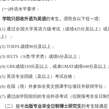
(
一
)
外语水平要求：
学院只招收外语为英语
的考生，须符合以下任一项：
(1)
通过全国大学英语六级考试（成绩
425
分及以上）或
上）；
(2)
TOEFL
成绩
90
分及以上；
(3)
IELTS
（
A
类
/
学术类）成绩
6
分及以上；
(4)
GRE
成绩
310
分及以上，或者
GMAT
成绩
640
分及以上
(5)
英语专业四级（及以上）考试合格；
(6)
在国（境）外参加全英文授课学位项目并获得学位；
(7)
通过由学院组织的专业外语考试（仅限报考非全日制
（二）报考
出版专业非全日制博士研究生
的考生除满足