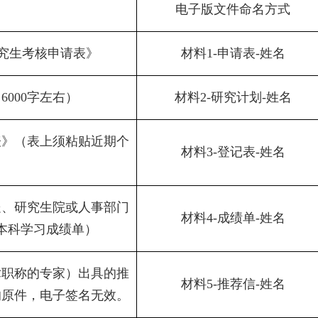
电子版文件命名方式
研究生考核申请表》
材料
1-
申请表
-
姓名
（
6000
字左右）
材料
2-
研究计划
-
姓名
表》（表上须粘贴近期个
材料
3-
登记表
-
姓名
处、研究生院或人事部门
材料
4-
成绩单
-
姓名
本科学习成绩单）
术职称的专家）出具的推
材料
5-
推荐信
-
姓名
的原件，电子签名无效。