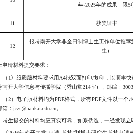
10
年
-2025
年的成果，限
5
11
获奖证书
报考南开大学非全日制博士生工作单位推荐
12
生）
上申请材料提交要求：
（
1
）
纸质版材料要求用
A4
纸双面打印
/
复印，以顺丰快
号南开大学信息与传播学院（秀山堂
214
室），邮编：
300
（
2
）电子版材料均为
PDF
格式，所有
PDF
文件以一个压
邮箱：
jczs@nankai.edu.cn
。
考生提交的材料均应真实可靠，如系伪造，一经发现立
《
2026
年南开大学“申请
-
考核”制博士研究生考核申请