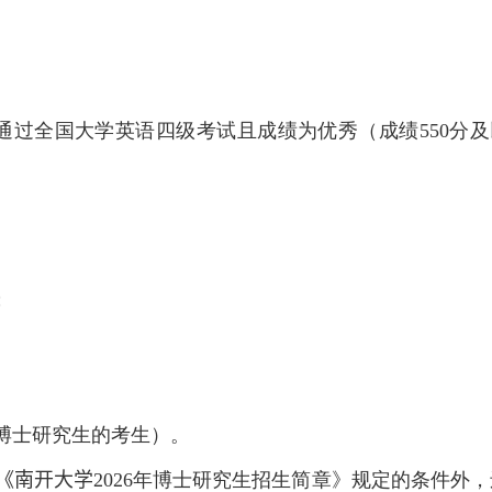
通过全国大学英语四级考试且成绩为优秀（成绩
550
分及
；
博士研究生的考生）。
《南开大学
2026
年博士研究生招生简章》规定的条件外，