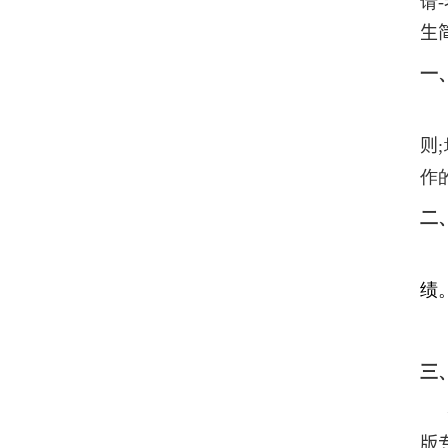
请
-
生
一
则
;
作
二
绩
三
版