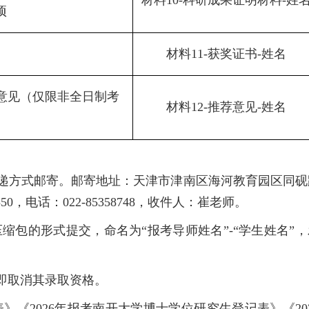
材料
10-
科研成果证明材料
-
姓
项
材料
11-
获奖证书
-
姓名
意见（仅限非全日制考
材料
12-
推荐意见
-
姓名
递方式邮寄。邮寄地址：天津市津南区海河教育园区同砚
350
，电话：
022-85358748
，收件人：崔老师。
缩包的形式提交，命名为“报考导师姓名”
-“
学生姓名”，
即取消其录取资格。
表》《
2026
年报考南开大学博士学位研究生登记表》《
20