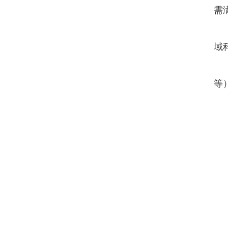
需
域
等