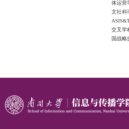
体运营
文社科
ASI
交叉学
国战略