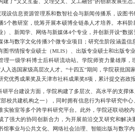
构建了“文文互鉴、文理交叉、文工融合”的创新发展生态
院现设信息资源管理系和数智社会与新闻传播系，设图书
播5个教研室，统筹开展本硕博全链条人才培养。本科阶
业）、新闻学、网络与新媒体4个专业，并创新开设“数据
媒体与数字文化传播3个微专业项目；研究生阶段涵盖信
有图书情报专业硕士（MLIS）、出版专业硕士和出版专
管理一级学科博士后科研流动站。学院师资力量雄厚，现有
人入选国家级高层次人才。“十四五”期间，学院获批国家级一流
研究优秀成果奖及天津市社科成果奖8项，累计提交咨政报
科研平台建设方面，学院构建了多层次、高水平的支撑体
家部校共建机构之一），同时拥有信息行为科学研究中心
准实验室等多个跨学科研究平台。此外，学院还联动校内
成了强大的协同创新合力，为开展前沿交叉研究和解决
书馆事业与公共文化、网络社会治理、智能出版与数字内