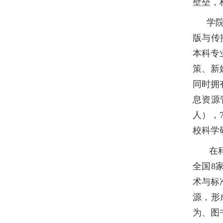
壁垒，
学
版与传
本科专
策、新
同时拥
息资源
人），7
校科学
在
全国8
术与标
源，形
为、图