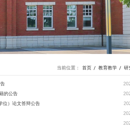
当前位置：
首页
教育教学
研
公告
20
籍的公告
20
（学位）论文答辩公告
20
20
20