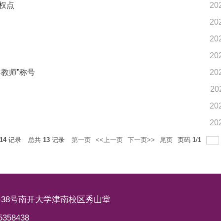
权点
20
20
20
20
教师”称号
20
20
20
20
14
记录
总共
13
记录
第一页
<<上一页
下一页>>
尾页
页码
1
/
1
38号南开大学津南校区秀山堂
58438